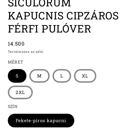
SICULORUM
KAPUCNIS CIPZÁROS
FÉRFI PULÓVER
Normál
14.500
ár
Tartalmazza az adót.
MÉRET
S
M
L
XL
2XL
SZÍN
Fekete-piros kapucni