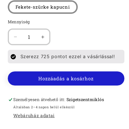
Fekete-szürke kapucni
Mennyiség
SICULORUM
SICULORUM
KAPUCNIS
KAPUCNIS
CIPZÁROS
CIPZÁROS
Szerezz
725
pontot ezzel a vásárlással!
FÉRFI
FÉRFI
PULÓVER
PULÓVER
mennyiségének
mennyiségének
Hozzáadás a kosárhoz
csökkentése
növelése
Személyesen átvehető itt:
Szigetszentmiklós
Általában 2–4 napon belül elkészül
Webáruház adatai