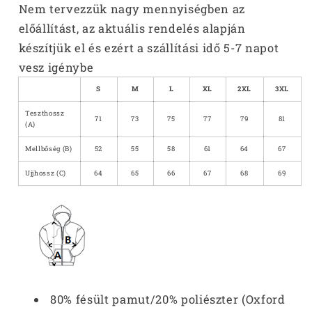
Nem tervezzük nagy mennyiségben az
előállítást, az aktuális rendelés alapján
készítjük el és ezért a szállítási idő 5-7 napot
vesz igénybe
S
M
L
XL
2XL
3XL
Teszthossz
71
73
75
77
79
81
(A)
Mellbőség (B)
52
55
58
61
64
67
Ujjhossz (C)
64
65
66
67
68
69
80% fésült pamut/20% poliészter (Oxford