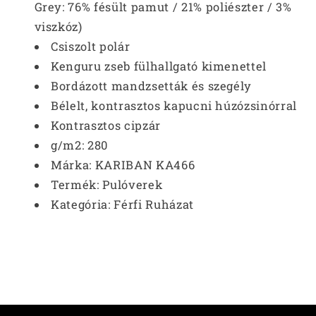
Grey: 76% fésült pamut / 21% poliészter / 3%
viszkóz)
Csiszolt polár
Kenguru zseb fülhallgató kimenettel
Bordázott mandzsetták és szegély
Bélelt, kontrasztos kapucni húzózsinórral
Kontrasztos cipzár
g/m2:
280
Márka:
KARIBAN KA466
Termék:
Pulóverek
Kategória:
Férfi Ruházat