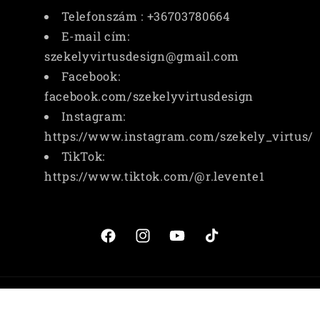
Telefonszám : +36703780664
E-mail cím:
szekelyvirtusdesign@gmail.com
Facebook:
facebook.com/szekelyvirtusdesign
Instagram:
https://www.instagram.com/szekely_virtus/
TikTok:
https://www.tiktok.com/@r.levente1
Facebook
Instagram
YouTube
TikTok
Fizetési
© 2026,
SZÉKELY VIRTUS DESIGN
Szolgáltató: Shopify
módok