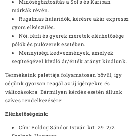
Minőségbiztosítás a Sol's és Kariban
márkák révén.
Rugalmas határidők, kérésre akár expressz
gyors elkészülés.
Női, férfi és gyerek méretek elérhetősége
pólók és pulóverek esetében.
Mennyiségi kedvezmények, amelyek
segítségével kiváló ár/érték arányt kínálunk.
Termékeink palettája folyamatosan bővül, így
cégünk gyorsan reagál az új igényekre és
változásokra. Bármilyen kérdés esetén állunk
szíves rendelkezésére!
Elérhetőségeink:
Cím: Boldog Sándor István krt. 29. 2/2
Szolnok, Hungary