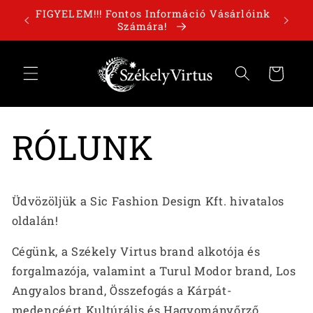
Ugrás a
órolj
FIGYELEM!!! Fontos Információ Vásárlóink
tartalomhoz
Számára!
Kosár
RÓLUNK
Üdvözöljük a Sic Fashion Design Kft. hivatalos
oldalán!
Cégünk, a Székely Virtus brand alkotója és
forgalmazója, valamint a Turul Modor brand, Los
Angyalos brand, Összefogás a Kárpát-
medencéért Kultúrális és Hagyományőrző