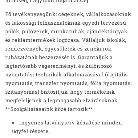
minőség, nagyfokú rugalmasság!
Fő tevékenységünk: cégeknek, vállalkozásoknak
és lakossági felhasználóknak egyedi tervezésű
pólók, pulóverek, munkaruhák, ajándéktárgyak
és reklámtermékek logózása. Vállaljuk iskolák,
rendezvények, egyesületek és zenekarok
ruházatának beszerzését is. Garantáljuk a
legtartósabb végeredményt, és különböző
nyomtatási technikák alkalmazásával (digitális
nyomtatás, transzfer nyomtatás, fólia nyomtatás,
szitanyomás) biztosítjuk, hogy termékeink
megfeleljenek a legmagasabb elvárásoknak.
**Szolgáltatásaink közé tartozik**:
Ingyenes látványterv készítése minden
ügyfél részére.