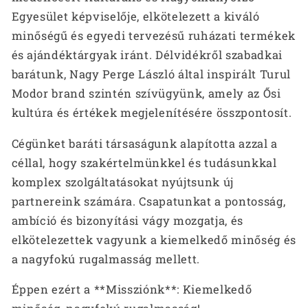
Egyesület képviselője, elkötelezett a kiváló
minőségű és egyedi tervezésű ruházati termékek
és ajándéktárgyak iránt. Délvidékről szabadkai
barátunk, Nagy Perge László által inspirált Turul
Modor brand szintén szívügyünk, amely az Ősi
kultúra és értékek megjelenítésére összpontosít.
Cégünket baráti társaságunk alapította azzal a
céllal, hogy szakértelmünkkel és tudásunkkal
komplex szolgáltatásokat nyújtsunk új
partnereink számára. Csapatunkat a pontosság,
ambíció és bizonyítási vágy mozgatja, és
elkötelezettek vagyunk a kiemelkedő minőség és
a nagyfokú rugalmasság mellett.
Éppen ezért a **Missziónk**: Kiemelkedő