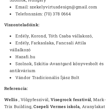
Email: szekelyvirtusdesign@gmail.com
Telefonszám: (70) 378 0664
Viszonteladóink:
Erdély, Korond, Tóth Csaba vállakozó,
Erdély, Farkaslaka, Fancsali Attila
vállalkozó
Hazafi.hu
Szolnok, Szkítia-Avantgard könyvesbolt és
antikvárium
Vándor Tradícionális Íjász Bolt
Referencia:
Wellis
, Völgyfeszivál,
Visegrock fesztivál
, Mark-
Trix Building,
Csepeli Vermes iskola,
Aranylakat