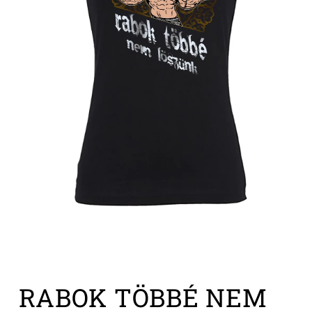
1.
médiafájl
RABOK TÖBBÉ NEM
megnyitása
a
modális