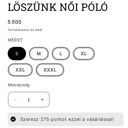
LÖSZÜNK NŐI PÓLÓ
párbeszédpanelen
Normál
5.500
ár
Tartalmazza az adót.
MÉRET
S
M
L
XL
XXL
XXXL
Mennyiség
RABOK
RABOK
TÖBBÉ
TÖBBÉ
NEM
NEM
Szerezz
275
pontot ezzel a vásárlással!
LÖSZÜNK
LÖSZÜNK