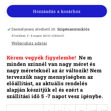
NŐI
NŐI
PÓLÓ
PÓLÓ
Hozzáadás a kosárhoz
mennyiségének
mennyiségének
csökkentése
növelése
Személyesen átvehető itt:
Szigetszentmiklós
Általában 2–4 napon belül elkészül
Webáruház adatai
Kérem vegyék figyelembe!
Ne
m
minden színnél van nagy méret és
nagy méreteknél az ár változik!
Nem
tervezzük nagy mennyiségben az
előállítást, az aktuális rendelés
alapján készítjük el és ezért a
szállítási idő 5 -7 napot vesz igénybe.