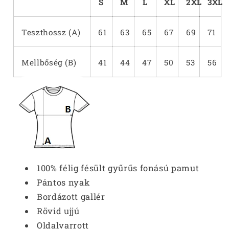
S
M
L
XL
2XL
3XL
Teszthossz (A)
61
63
65
67
69
71
Mellbőség (B)
41
44
47
50
53
56
100% félig fésült gyűrűs fonású pamut
Pántos nyak
Bordázott gallér
Rövid ujjú
Oldalvarrott