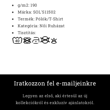
g/m2:
190
Márka:
SOL'S11502
Termék:
Pólók/T-Shirt
Kategória:
Női Ruházat
Tisztítás:
Iratkozzon fel e-mailjeinkre
Legyen az első, aki értesül az új
kollekciókról és exkluzív ajánlatokról.