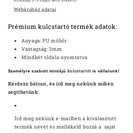
Általában 2–4 napon belül elkészül
Webáruház adatai
Prémium kulcstartó termék adatok:
Anyaga: PU műbőr
Vastagság: 3mm
Mindkét oldala nyomtatva
kulcstartót
Személyre szabott mintájú
is vállalunk!
Kérdezz bátran, és írd meg nekünk miben
segíthetünk.
Írd meg nekünk e-mailben a kiválasztott
termék nevét és mellékeld hozzá a saját