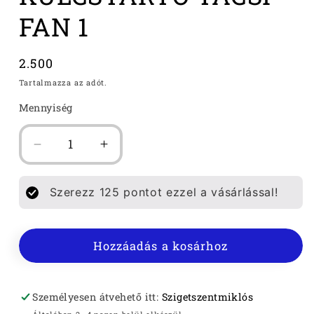
FAN 1
Normál
2.500
ár
Tartalmazza az adót.
Mennyiség
PRÉMIUM
PRÉMIUM
KULCSTARTÓ
KULCSTARTÓ
TACSI
TACSI
Szerezz
125
pontot ezzel a vásárlással!
FAN
FAN
1
1
mennyiségének
mennyiségének
Hozzáadás a kosárhoz
csökkentése
növelése
Személyesen átvehető itt:
Szigetszentmiklós