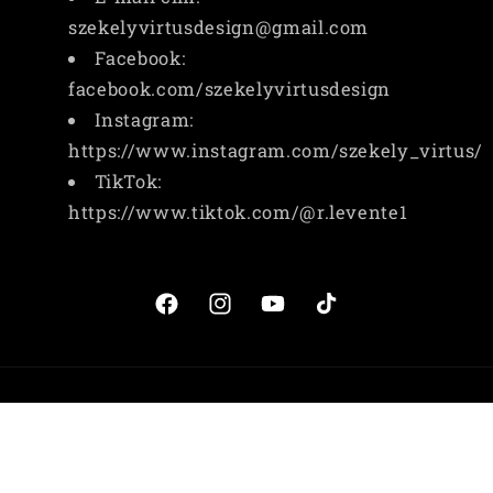
szekelyvirtusdesign@gmail.com
Facebook:
facebook.com/szekelyvirtusdesign
Instagram:
https://www.instagram.com/szekely_virtus/
TikTok:
https://www.tiktok.com/@r.levente1
Facebook
Instagram
YouTube
TikTok
Fizetési
© 2026,
SZÉKELY VIRTUS DESIGN
Szolgáltató: Shopify
módok
Adatvédelmi szabályzat
Kapcsolattartási adatok