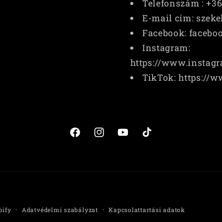
Telefonszám : +3
E-mail cím: szek
Facebook: facebo
Instagram:
https://www.instagr
TikTok: https://w
Facebook
Instagram
YouTube
TikTok
Fizetési
pify
Adatvédelmi szabályzat
Kapcsolattartási adatok
módok