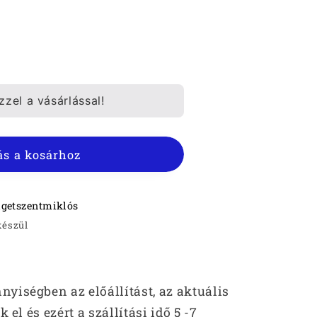
zel a vásárlással!
S
s a kosárhoz
ének
igetszentmiklós
készül
iségben az előállítást, az aktuális
 el és ezért a szállítási idő 5 -7