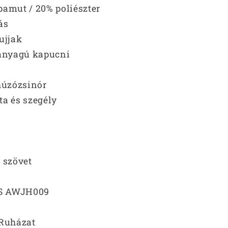
pamut / 20% poliészter
ás
ujjak
 anyagú kapucni
húzózsinór
ta és szegély
l
 szövet
S AWJH009
Ruházat