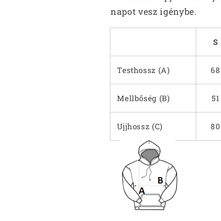
napot vesz igénybe.
S
Testhossz (A)
68
Mellbőség (B)
51
Ujjhossz (C)
80