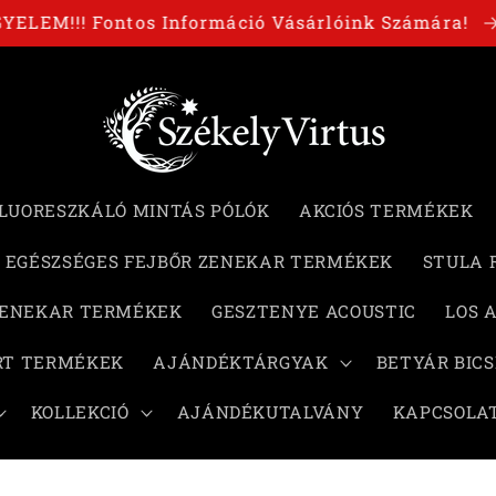
GYELEM!!! Fontos Információ Vásárlóink Számára!
LUORESZKÁLÓ MINTÁS PÓLÓK
AKCIÓS TERMÉKEK
EGÉSZSÉGES FEJBŐR ZENEKAR TERMÉKEK
STULA 
ZENEKAR TERMÉKEK
GESZTENYE ACOUSTIC
LOS 
RT TERMÉKEK
AJÁNDÉKTÁRGYAK
BETYÁR BIC
KOLLEKCIÓ
AJÁNDÉKUTALVÁNY
KAPCSOLA