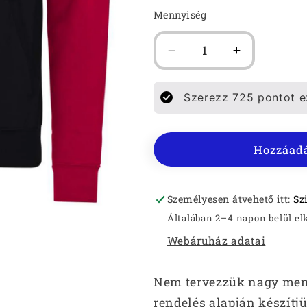
Mennyiség
MEDVE
MEDVE
NEM
NEM
JÁTÉK
JÁTÉK
Szerezz
725
pontot ez
KARMOS
KARMOS
KAPUCNIS
KAPUCNIS
BELEBÚJÓS
BELEBÚJÓ
Hozzáadá
FÉRFI
FÉRFI
PULÓVER
PULÓVER
mennyiségének
mennyiség
csökkentése
növelése
Személyesen átvehető itt:
Sz
Általában 2–4 napon belül el
Webáruház adatai
Nem tervezzük nagy menny
rendelés alapján készítjük