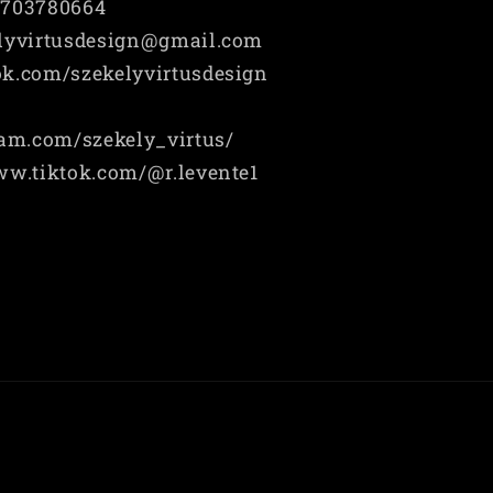
6703780664
elyvirtusdesign@gmail.com
ok.com/szekelyvirtusdesign
am.com/szekely_virtus/
ww.tiktok.com/@r.levente1