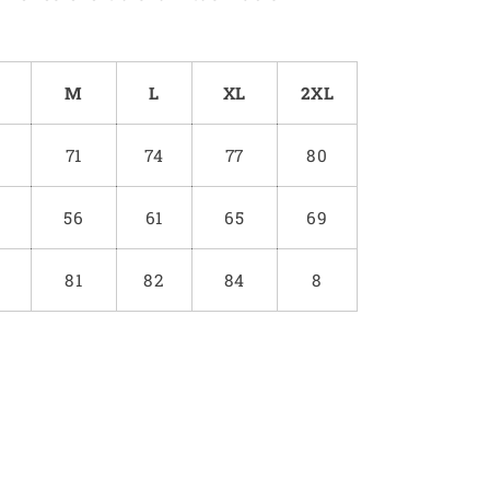
M
L
XL
2XL
71
74
77
80
56
61
65
69
81
82
84
8