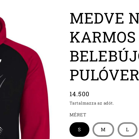
MEDVE N
KARMOS 
BELEBÚJ
PULÓVE
Normál
14.500
ár
Tartalmazza az adót.
MÉRET
S
M
L