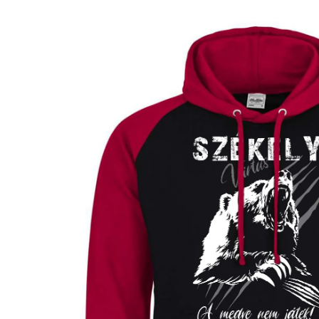
Kihagyás, és
ugrás a
termékadatokra