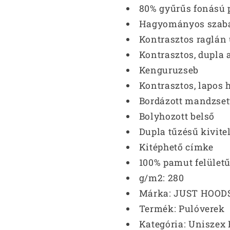
80% gyűrűs fonású 
Hagyományos szab
Kontrasztos raglán 
Kontrasztos, dupla
Kenguruzseb
Kontrasztos, lapos 
Bordázott mandzset
Bolyhozott belső
Dupla tűzésű kivite
Kitéphető címke
100% pamut felületű
g/m2:
280
Márka:
JUST HOOD
Termék:
Pulóverek
Kategória:
Uniszex 