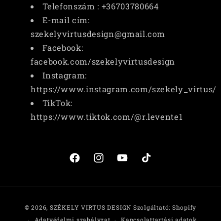
Telefonszám : +36703780664
E-mail cím:
szekelyvirtusdesign@gmail.com
Facebook:
facebook.com/szekelyvirtusdesign
Instagram:
https://www.instagram.com/szekely_virtus/
TikTok:
https://www.tiktok.com/@r.levente1
Facebook
Instagram
YouTube
TikTok
Fizetési
© 2026,
SZÉKELY VIRTUS DESIGN
Szolgáltató: Shopify
módok
Adatvédelmi szabályzat
Kapcsolattartási adatok