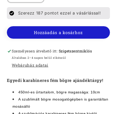
OSTORA
OSTORA
KARABINERES
KARABINERES
Szerezz
187
pontot ezzel a vásárlással!
BÖGRE
BÖGRE
mennyiségének
mennyiségének
csökkentése
növelése
Hozzáadás a kosárhoz
Személyesen átvehető itt:
Szigetszentmiklós
Általában 2–4 napon belül elkészül
Webáruház adatai
Egyedi
karabineres fém bögre
ajándéktárgy!
450ml-es űrtartalom, bögre magassága: 10cm
A szublimált bögre mosogatógépben is garantáltan
mosásálló
A szublimációs karabineres fém bögre kiváló