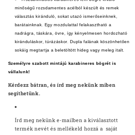
minőségű rozsdamentes acélból készült és remek
választás kiránduló, sokat utazó ismerőseinknek,
barátainknak. Egy mozdulattal felakasztható a
nadrágra, táskára, övre, így kényelmesen hordozható
kiránduláskor, túrázáskor. Dupla falának köszönhetően
sokáig megtartja a beletöltött hideg vagy meleg italt.
Személyre szabott mintájú karabineres
bögrét
is
vállalunk!
Kérdezz bátran, és írd meg nekünk miben
segíthetünk.
Írd meg nekünk e-mailben a kiválasztott
termék nevét és mellékeld hozzá a saját