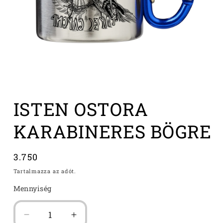
1.
médiafájl
ISTEN OSTORA
megnyitása
a
modális
KARABINERES BÖGRE
párbeszédpanelen
Normál
3.750
ár
Tartalmazza az adót.
Mennyiség
ISTEN
ISTEN