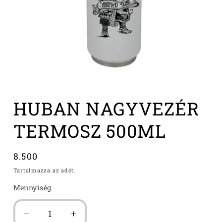
1.
médiafájl
HUBAN NAGYVEZÉR
megnyitása
a
modális
TERMOSZ 500ML
párbeszédpanelen
Normál
8.500
ár
Tartalmazza az adót.
Mennyiség
HUBAN
HUBAN