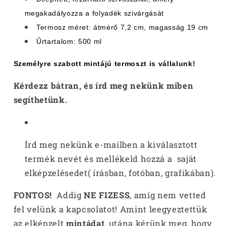
megakadályozza a folyadék szivárgását
Termosz méret: átmérő 7,2 cm, magasság 19 cm
Űrtartalom: 500 ml
Személyre szabott mintájú termoszt
is vállalunk!
Kérdezz bátran, és írd meg nekünk miben
segíthetünk.
Írd meg nekünk e-mailben a kiválasztott
termék nevét és mellékeld hozzá a saját
elképzelésedet( írásban, fotóban, grafikában).
FONTOS!
Addig
NE FIZESS
, amíg nem vetted
fel velünk a kapcsolatot! Amint leegyeztettük
az elképzelt
mintádat
, utána kérünk meg, hogy