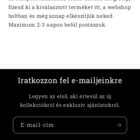
fizesd ki a kiválasztott terméket itt, a webshop
boltban és még aznap elkészítjük neked.
Maximum 2-3 napon belül postázzuk.
Iratkozzon fel e-mailjeinkre
Legyen az első, aki értesül az új
kollekciókról és exkluzív ajánlatokról.
E-mail-cím