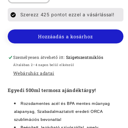
NAGYVEZÉR
NAGYVEZÉR
TERMOSZ
TERMOSZ
Szerezz
425
pontot ezzel a vásárlással!
500ML
500ML
mennyiségének
mennyiségének
csökkentése
növelése
Hozzáadás a kosárhoz
Személyesen átvehető itt:
Szigetszentmiklós
Általában 2–4 napon belül elkészül
Webáruház adatai
Egyedi 500ml termosz
ajándéktárgy!
Rozsdamentes acél és BPA mentes műanyag
alapanyag, Szabadalmaztatott eredeti ORCA
szublimációs bevonattal
Beépített, lezárható szívószállal, amely