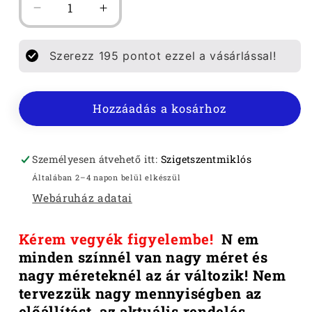
FŐISPÁN
FŐISPÁN
FÉRFI
FÉRFI
PÓLÓ
PÓLÓ
Szerezz
195
pontot ezzel a vásárlással!
mennyiségének
mennyiségének
csökkentése
növelése
Hozzáadás a kosárhoz
Személyesen átvehető itt:
Szigetszentmiklós
Általában 2–4 napon belül elkészül
Webáruház adatai
Kérem vegyék figyelembe!
N
em
minden színnél van nagy méret és
nagy méreteknél az ár változik!
Nem
tervezzük nagy mennyiségben az
előállítást, az aktuális rendelés