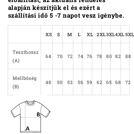
alapján készítjük el és ezért a
szállítási idő 5 -7 napot vesz igénybe.
XS
S
M
L
XL
2XL
3XL
4XL
5X
Teszthossz
64
70
72
74
76
78
80
82
88
(A)
Mellbőség
48
50
53
56
59
62
65
68
72
(B)