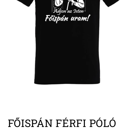
1.
médiafájl
FŐISPÁN FÉRFI PÓLÓ
megnyitása
a
modális