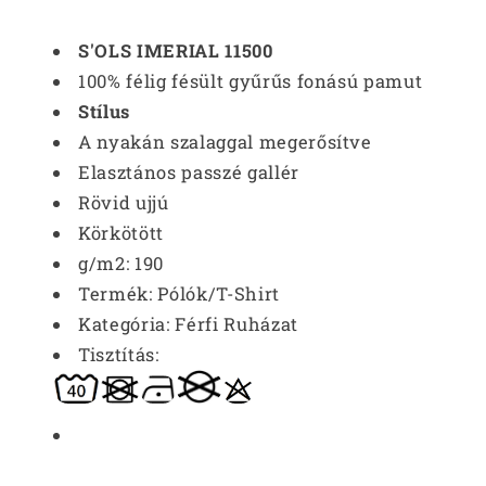
S'OLS IMERIAL 11500
100% félig fésült gyűrűs fonású pamut
Stílus
A nyakán szalaggal megerősítve
Elasztános passzé gallér
Rövid ujjú
Körkötött
g/m2:
190
Termék:
Pólók/T-Shirt
Kategória:
Férfi Ruházat
Tisztítás: