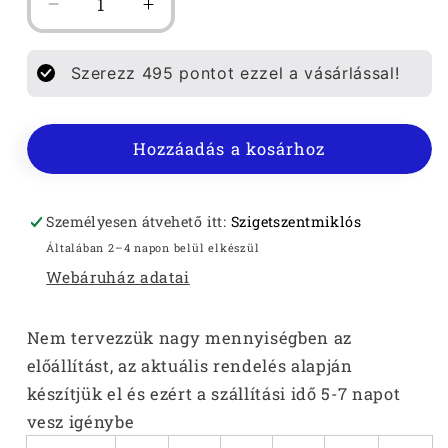
FÉRFI
FÉRFI
KARIBAN
KARIBAN
CIPZÁROS
CIPZÁROS
Szerezz
495
pontot ezzel a vásárlással!
KAPUCNIS
KAPUCNIS
PULÓVER
PULÓVER
mennyiségének
mennyiségének
Hozzáadás a kosárhoz
csökkentése
növelése
Személyesen átvehető itt:
Szigetszentmiklós
Általában 2–4 napon belül elkészül
Webáruház adatai
Nem tervezzük nagy mennyiségben az
előállítást, az aktuális rendelés alapján
készítjük el és ezért a szállítási idő 5-7 napot
vesz igénybe