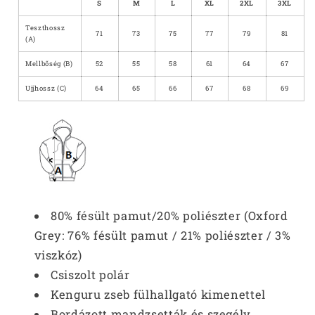
S
M
L
XL
2XL
3XL
Teszthossz
71
73
75
77
79
81
(A)
Mellbőség (B)
52
55
58
61
64
67
Ujjhossz (C)
64
65
66
67
68
69
80% fésült pamut/20% poliészter (Oxford
Grey: 76% fésült pamut / 21% poliészter / 3%
viszkóz)
Csiszolt polár
Kenguru zseb fülhallgató kimenettel
Bordázott mandzsetták és szegély