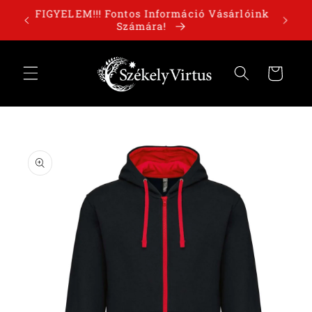
Ugrás a
órolj
FIGYELEM!!! Fontos Információ Vásárlóink
tartalomhoz
Számára!
Kosár
Kihagyás, és
ugrás a
termékadatokra