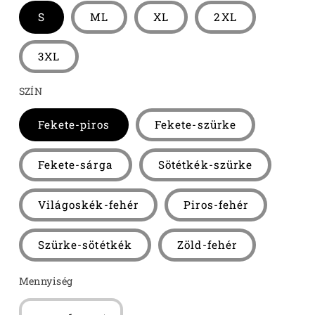
S
ML
XL
2XL
3XL
SZÍN
Fekete-piros
Fekete-szürke
Fekete-sárga
Sötétkék-szürke
Világoskék-fehér
Piros-fehér
Szürke-sötétkék
Zöld-fehér
Mennyiség