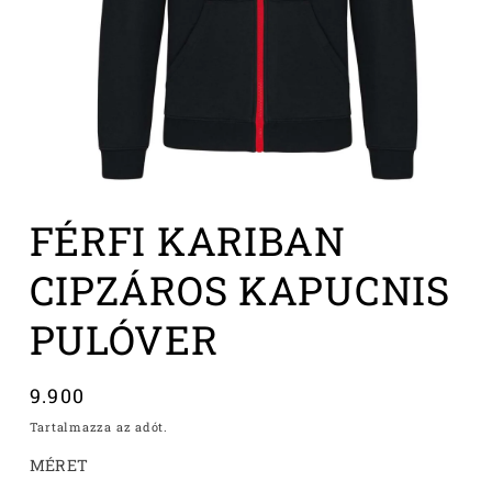
1.
médiafájl
FÉRFI KARIBAN
megnyitása
a
modális
CIPZÁROS KAPUCNIS
párbeszédpanelen
PULÓVER
Normál
9.900
ár
Tartalmazza az adót.
MÉRET