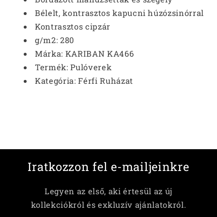
Bélelt, kontrasztos kapucni húzózsinórral
Kontrasztos cipzár
g/m2:
280
Márka:
KARIBAN KA466
Termék:
Pulóverek
Kategória:
Férfi Ruházat
Iratkozzon fel e-mailjeinkre
Legyen az első, aki értesül az új
kollekciókról és exkluzív ajánlatokról.