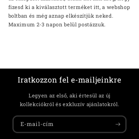
fizesd ki a kiválasztott terméket itt, a webshop
boltban és még aznap elkészítjük neked.
Maximum 2-3 napon belül postázzuk.
Iratkozzon fel e-mailjeinkre
Legyen az első, aki értesül az új
kollekciókról és exkluzív ajánlatokról.
E-mail-cím