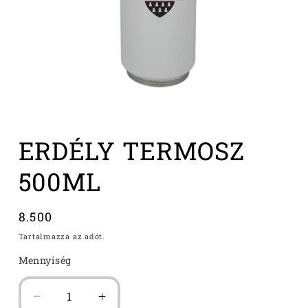
1.
médiafájl
ERDÉLY TERMOSZ
megnyitása
a
modális
500ML
párbeszédpanelen
Normál
8.500
ár
Tartalmazza az adót.
Mennyiség
ERDÉLY
ERDÉLY