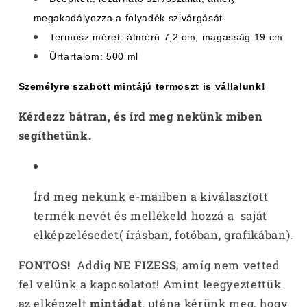
megakadályozza a folyadék szivárgását
Termosz méret: átmérő 7,2 cm, magasság 19 cm
Űrtartalom: 500 ml
Személyre szabott mintájú termoszt
is vállalunk!
Kérdezz bátran, és írd meg nekünk miben
segíthetünk.
Írd meg nekünk e-mailben a kiválasztott
termék nevét és mellékeld hozzá a saját
elképzelésedet( írásban, fotóban, grafikában).
FONTOS!
Addig
NE FIZESS
, amíg nem vetted
fel velünk a kapcsolatot! Amint leegyeztettük
az elképzelt
mintádat
, utána kérünk meg, hogy