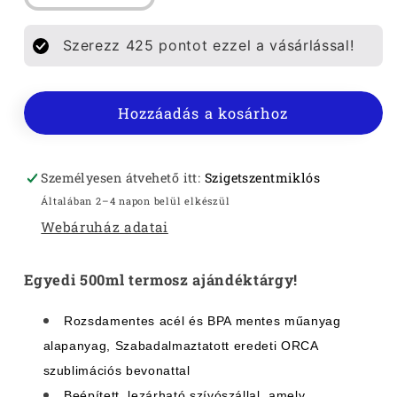
TERMOSZ
TERMOSZ
500ML
500ML
Szerezz
425
pontot ezzel a vásárlással!
mennyiségének
mennyiségének
csökkentése
növelése
Hozzáadás a kosárhoz
Személyesen átvehető itt:
Szigetszentmiklós
Általában 2–4 napon belül elkészül
Webáruház adatai
Egyedi 500ml termosz
ajándéktárgy!
Rozsdamentes acél és BPA mentes műanyag
alapanyag, Szabadalmaztatott eredeti ORCA
szublimációs bevonattal
Beépített, lezárható szívószállal, amely