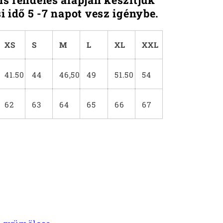
ási idő 5 -7 napot vesz igénybe.
XS
S
M
L
XL
XXL
41.50
44
46,50
49
51.50
54
62
63
64
65
66
67