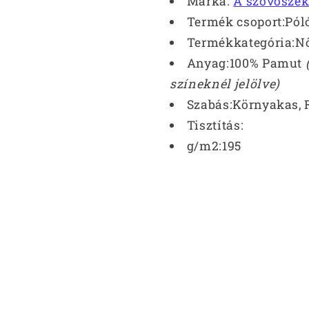
Márka:
A szövőszé
Termék csoport:Pól
Termékkategória:Nő
Anyag:100% Pamut
színeknél jelölve)
Szabás:Környakas, 
Tisztítás:
g/m2:195