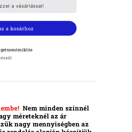
AS
zel a vásárlással!
ének
s a kosárhoz
igetszentmiklós
készül
lembe!
Ne
m minden színnél
agy méreteknél az ár
zzük nagy mennyiségben az
lis rendelés alapján készítjük