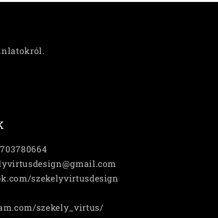
ánlatokról.
K
6703780664
elyvirtusdesign@gmail.com
ok.com/szekelyvirtusdesign
am.com/szekely_virtus/