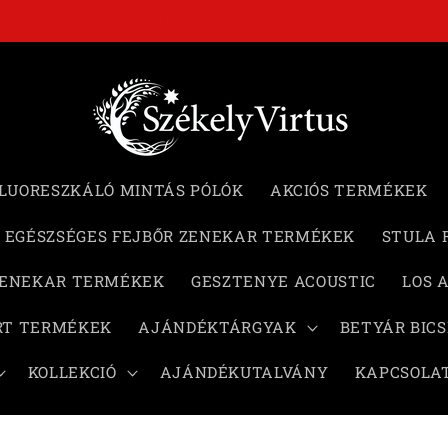
GYELEM!!! Fontos Információ Vásárlóink Számára!
LUORESZKÁLÓ MINTÁS PÓLÓK
AKCIÓS TERMÉKEK
EGÉSZSÉGES FEJBŐR ZENEKAR TERMÉKEK
STULA 
ZENEKAR TERMÉKEK
GESZTENYE ACOUSTIC
LOS 
RT TERMÉKEK
AJÁNDÉKTÁRGYAK
BETYÁR BIC
KOLLEKCIÓ
AJÁNDÉKUTALVÁNY
KAPCSOLA