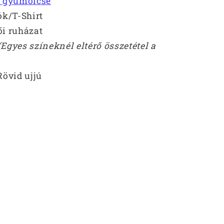
k gyümölcse
ók/T-Shirt
i ruházat
(Egyes színeknél eltérő összetétel a
Rövid ujjú