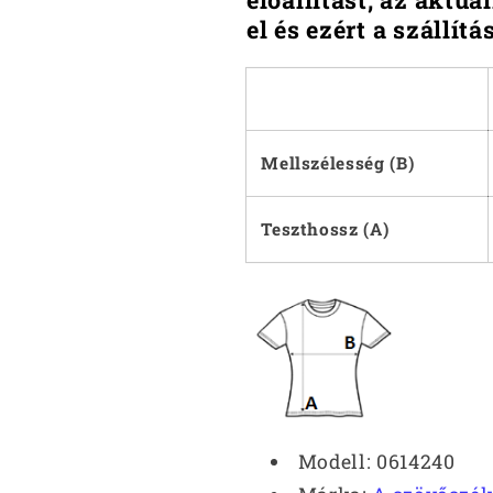
el és ezért a szállít
Mellszélesség (B)
Teszthossz (A)
Modell: 0614240