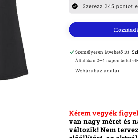
KÖRNYAKAS
KÖRNYAK
Szerezz
245
pontot ez
PÓLÓ
PÓLÓ
mennyiségének
mennyiség
csökkentése
növelése
Hozzáadá
Személyesen átvehető itt:
Sz
Általában 2–4 napon belül el
Webáruház adatai
Kérem vegyék figye
van nagy méret és n
változik!
Nem terve
előállítást, az aktuá