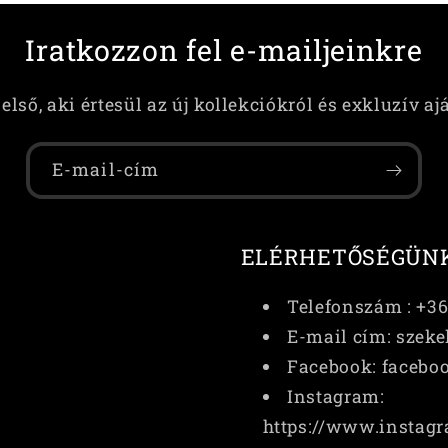
Iratkozzon fel e-mailjeinkre
első, aki értesül az új kollekciókról és exkluzív aj
E-mail-cím
ELÉRHETŐSÉGÜN
Telefonszám : +3
E-mail cím: szek
Facebook: facebo
Instagram:
https://www.instagr