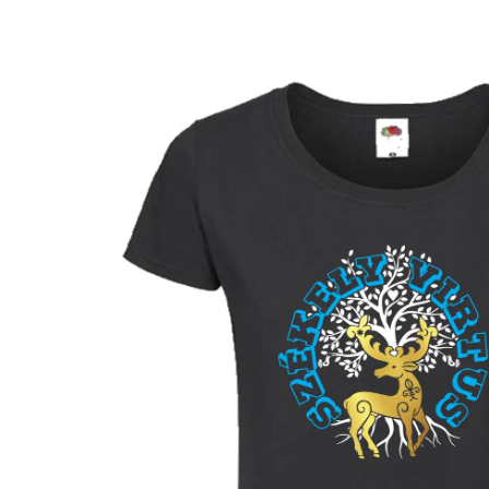
Kihagyás, és
ugrás a
termékadatokra